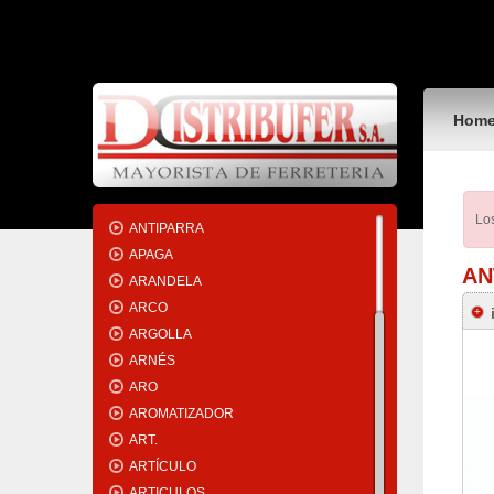
ADHESIVO
ALAMBRE
ALCOHOL
ALERO
Hom
ALICATE
AMOLADORA
ANAFE
ANTEOJO
Los
ANTIPARRA
APAGA
AN
ARANDELA
ARCO
ARGOLLA
ARNÉS
ARO
AROMATIZADOR
ART.
ARTÍCULO
ARTICULOS