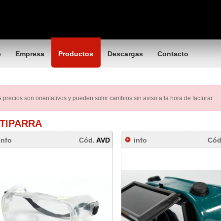
e
Empresa
Productos
Descargas
Contacto
 precios son orientativos y pueden sufrir cambios sin aviso a la hora de facturar
TIPARRA
info
Cód.
AVD
info
Cód