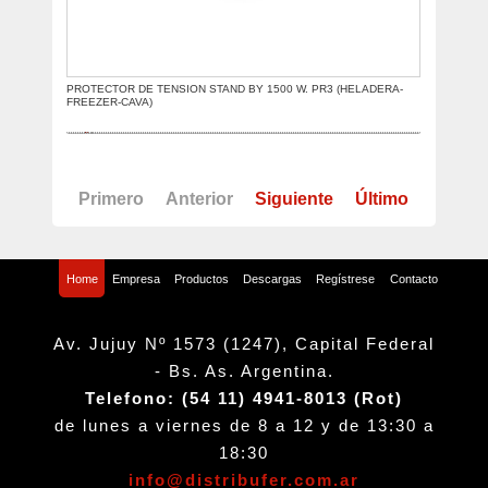
PROTECTOR DE TENSION STAND BY 1500 W. PR3 (HELADERA-
FREEZER-CAVA)
Primero
Anterior
Siguiente
Último
Home
Empresa
Productos
Descargas
Regístrese
Contacto
Av. Jujuy Nº 1573 (1247), Capital Federal
- Bs. As. Argentina.
Telefono: (54 11) 4941-8013 (Rot)
de lunes a viernes de 8 a 12 y de 13:30 a
18:30
info@distribufer.com.ar