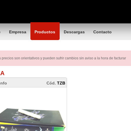
e
Empresa
Productos
Descargas
Contacto
 precios son orientativos y pueden sufrir cambios sin aviso a la hora de facturar
ZA
info
Cód.
TZB