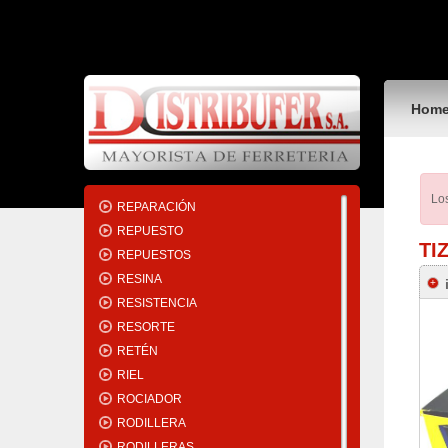
REGATÓN
REGLA
REGULADOR
REJA
Hom
REJILLA
REMACHADORA
REMACHE
RENOVADOR
Los
REPARACIÓN
REPUESTO
TI
REPUESTOS
RESINA
RESISTENCIA
RESORTE
RETÉN
RIEL
ROCIADOR
RODILLERA
RODILLERAS