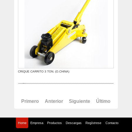
CRIQUE CARRITO 3 TON. (O.CHINA)
Primero
Anterior
Siguiente
Último
Home
Empresa
Productos
Descargas
Regístrese
Contacto