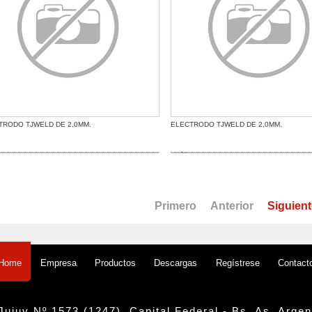
TRODO TJWELD DE 2,0MM.
ELECTRODO TJWELD DE 2,0MM.
Primero
Anterior
Siguien
Empresa
Productos
Descargas
Regístrese
Contact
Home
Jujuy Nº 1573 (1247), Capital Federal - Bs. As. Argen