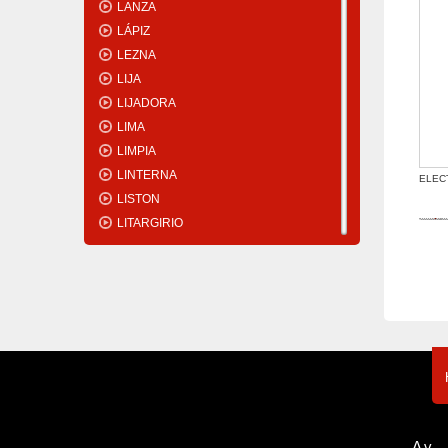
LANZA
LÁPIZ
LEZNA
LIJA
LIJADORA
LIMA
LIMPIA
LINTERNA
ELEC
LISTON
LITARGIRIO
LLANA
LLAVE
LLENADO
LLUVIA
LUBRICANTE
LUSTRALIJADORA
LUZ
MACHETE
MACHO
Av. 