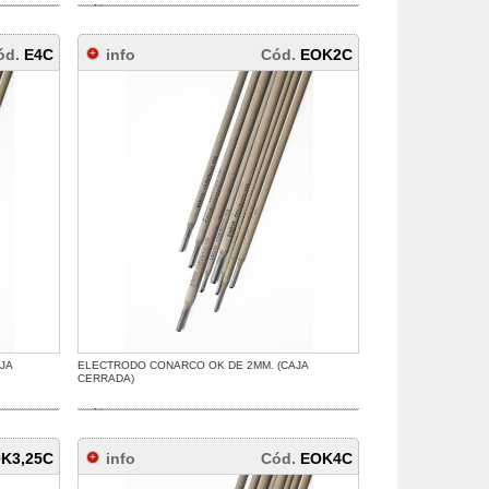
ód.
E4C
info
Cód.
EOK2C
JA
ELECTRODO CONARCO OK DE 2MM. (CAJA
CERRADA)
K3,25C
info
Cód.
EOK4C