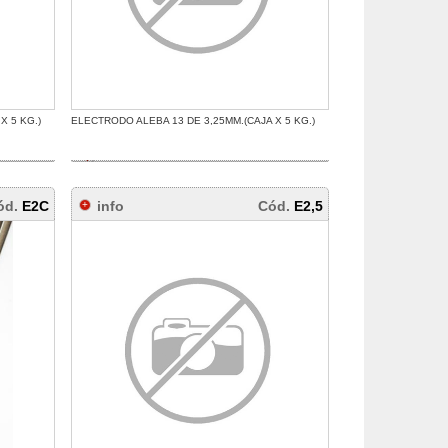
X 5 KG.)
ELECTRODO ALEBA 13 DE 3,25MM.(CAJA X 5 KG.)
ód.
E2C
info
Cód.
E2,5