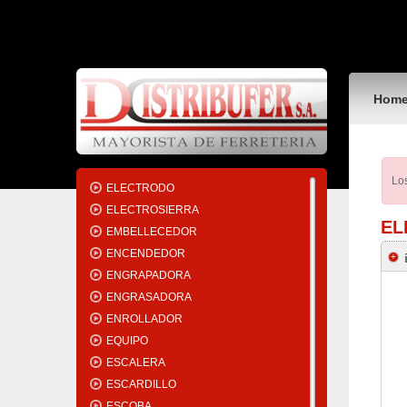
DESTORNILLADOR
DETECTOR
DIFERENCIA
DISCO
Hom
DIVISOR
DIVISORES
DUCHA
DUCHADOR
Los
ELECTRODO
ELECTROSIERRA
EL
EMBELLECEDOR
ENCENDEDOR
ENGRAPADORA
ENGRASADORA
ENROLLADOR
EQUIPO
ESCALERA
ESCARDILLO
ESCOBA