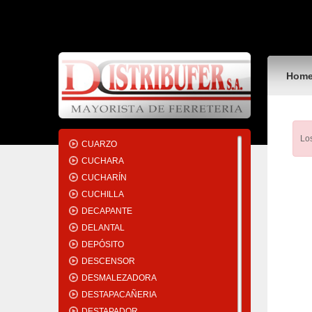
CORTACAÑO
CORTACERCO
CORTADORA
CORTAHIERRO
Hom
CORTAVIDRIO
CREA-ESPACIO
CRIQUE
CUARTA
Los
CUARZO
CUCHARA
CUCHARÍN
CUCHILLA
DECAPANTE
DELANTAL
DEPÓSITO
DESCENSOR
DESMALEZADORA
DESTAPACAÑERIA
DESTAPADOR