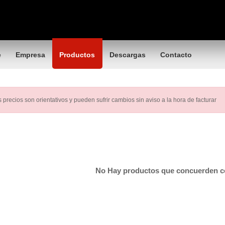
e
Empresa
Productos
Descargas
Contacto
 precios son orientativos y pueden sufrir cambios sin aviso a la hora de facturar
No Hay productos que concuerden 