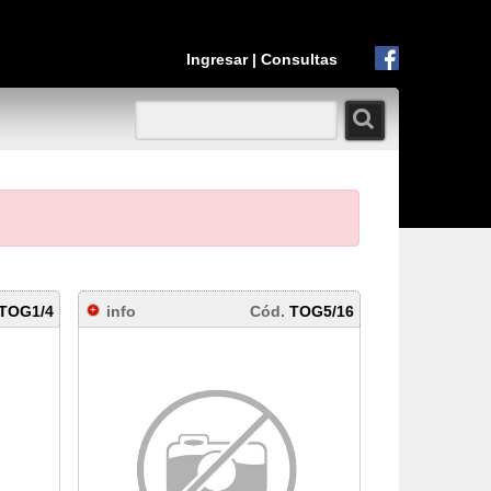
Ingresar
|
Consultas
TOG1/4
info
Cód.
TOG5/16