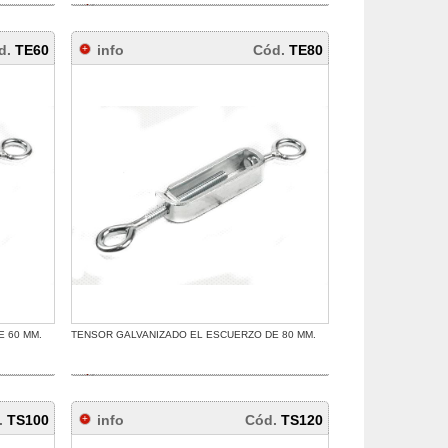
d.
TE60
info
Cód.
TE80
 60 MM.
TENSOR GALVANIZADO EL ESCUERZO DE 80 MM.
.
TS100
info
Cód.
TS120