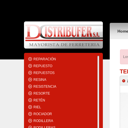
REGATÓN
REGLA
REGULADOR
REJA
Hom
REJILLA
REMACHADORA
REMACHE
RENOVADOR
Los
REPARACIÓN
REPUESTO
TE
REPUESTOS
RESINA
RESISTENCIA
RESORTE
RETÉN
RIEL
ROCIADOR
RODILLERA
RODILLERAS