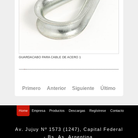
GUARDACABO PARA CABLE DE ACERO 1
Primero
Anterior
Siguiente
Último
Home
Empresa
Productos
Descargas
Regístrese
Contacto
Av. Jujuy Nº 1573 (1247), Capital Federal
- Bs. As. Argentina.