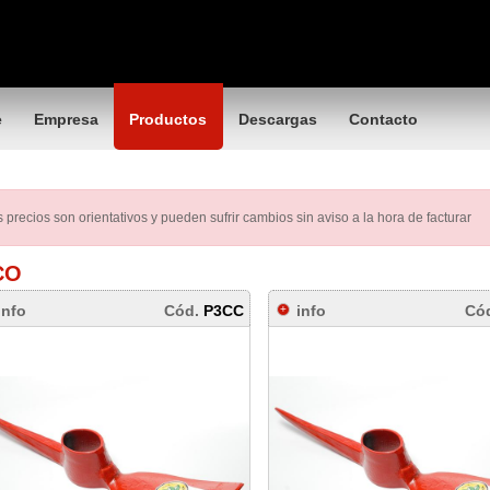
e
Empresa
Productos
Descargas
Contacto
 precios son orientativos y pueden sufrir cambios sin aviso a la hora de facturar
CO
info
Cód.
P3CC
info
Có