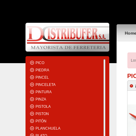
PASADOR
PASAMANO
PASTA
PEINE
Hom
PERCHA
PERFIL
PERFORADORA
PESTAÑADORA
Los
PICO
PIEDRA
PI
PINCEL
PINCELETA
PINTURA
PINZA
PISTOLA
PISTON
PITÓN
PLANCHUELA
PLATO