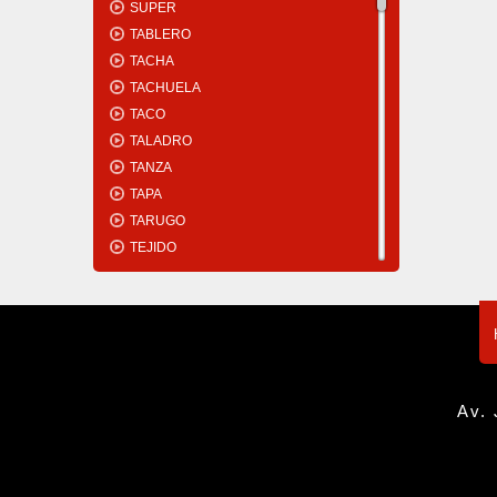
SUPER
TABLERO
TACHA
TACHUELA
TACO
TALADRO
TANZA
TAPA
TARUGO
TEJIDO
TELA
TENAZA
TENDEDERO
TENSOR
TERMINAL
TERMO
Av. 
TERMOCONTRAÍBLE
TERMOCUPLA
TERMOFUSORA