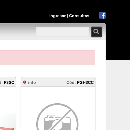
Ingresar
|
Consultas
d.
P3SC
info
Cód.
PGH3CC