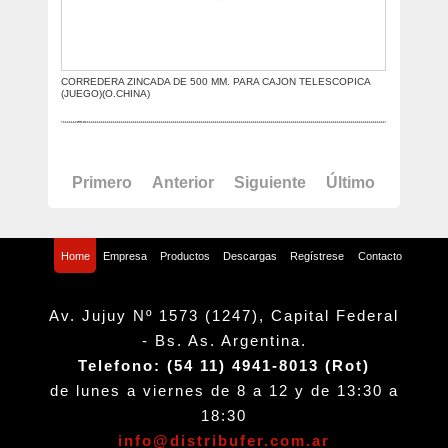
CORREDERA ZINCADA DE 500 MM. PARA CAJON TELESCOPICA
(JUEGO)(O.CHINA)
Primero
Anterior
Siguiente
Último
Home
Empresa
Productos
Descargas
Regístrese
Contacto
Av. Jujuy Nº 1573 (1247), Capital Federal
- Bs. As. Argentina.
Telefono: (54 11) 4941-8013 (Rot)
de lunes a viernes de 8 a 12 y de 13:30 a
18:30
info@distribufer.com.ar